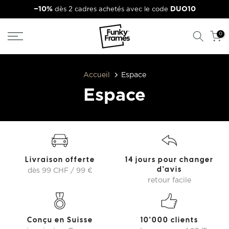
−10%
DUO10
dès 2 cadres achetés avec le code
Aller
au
contenu
0
Accueil
Espace
Espace
Livraison offerte
14 jours pour changer
d'avis
dès 99 CHF / 99 €
retour facile
Conçu en Suisse
10'000 clients