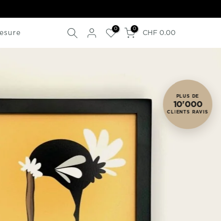
més en France
0
0
esure
CHF 0.00
PLUS DE
10'000
CLIENTS RAVIS