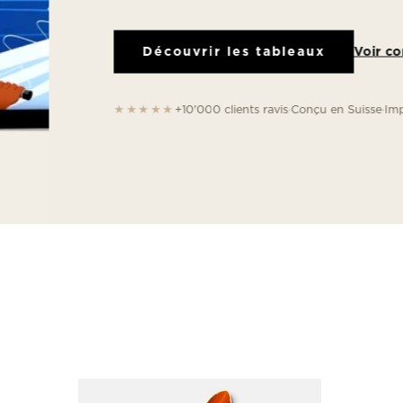
Voir comment
Découvrir les tableaux
★★★★★
+10'000 clients ravis
·
Conçu en Suisse
·
Imprimé en 