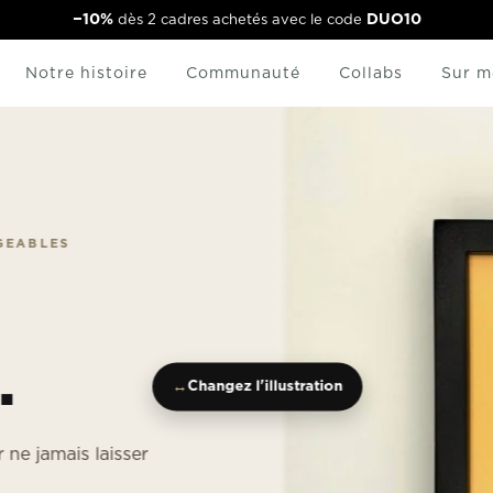
impri
Designs originaux
Notre histoire
Communauté
Collabs
Sur m
S
↔
Changez l'illustration
ais laisser