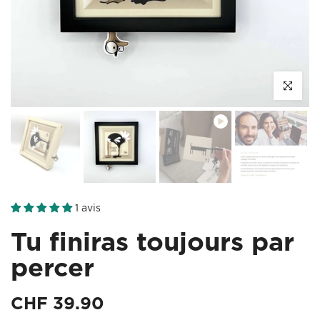
Cliquez po
1 avis
Tu finiras toujours par
percer
CHF 39.90