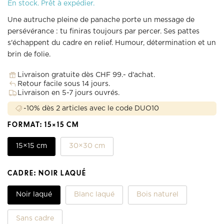
En stock. Prêt à expédier.
Une autruche pleine de panache porte un message de
persévérance : tu finiras toujours par percer. Ses pattes
s'échappent du cadre en relief. Humour, détermination et un
brin de folie.
Livraison gratuite dès CHF 99.- d'achat.
Retour facile sous 14 jours.
Livraison en 5-7 jours ouvrés.
-10% dès 2 articles avec le code DUO10
FORMAT:
15×15 CM
15×15 cm
30×30 cm
CADRE:
NOIR LAQUÉ
Noir laqué
Blanc laqué
Bois naturel
Sans cadre